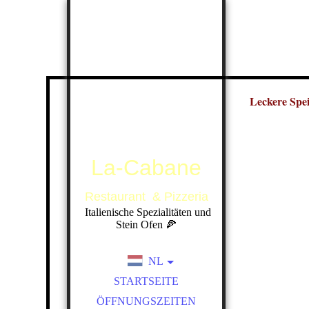
Leckere Spe
La-Cabane
Restaurant & Pizzeria
Italienische Spezialitäten und
Stein Ofen 🍕
NL
DE
STARTSEITE
ÖFFNUNGSZEITEN
EN