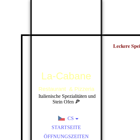
Leckere Spe
La-Cabane
Restaurant & Pizzeria
Italienische Spezialitäten und
Stein Ofen 🍕
CS
DE
STARTSEITE
ÖFFNUNGSZEITEN
EN